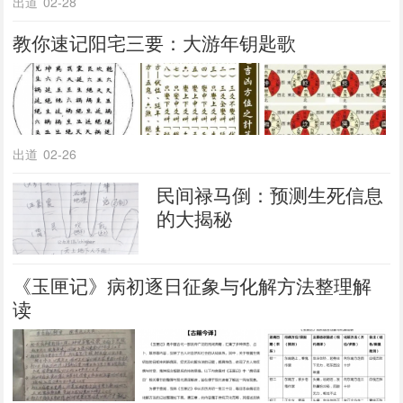
出道
02-28
教你速记阳宅三要：大游年钥匙歌
出道
02-26
民间禄马倒：预测生死信息
的大揭秘
《玉匣记》病初逐日征象与化解方法整理解
读