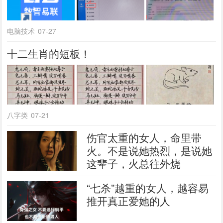
电脑技术
07-27
十二生肖的短板！
八字类
07-21
伤官太重的女人，命里带
火。不是说她热烈，是说她
这辈子，火总往外烧
“七杀”越重的女人，越容易
推开真正爱她的人