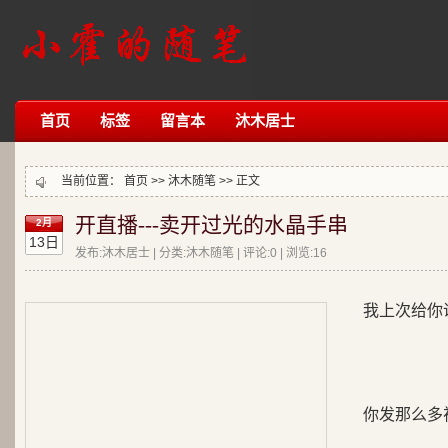
首页
标签
留言本
沐木居士
当前位置：
首页
>>
沐木随笔
>> 正文
开直播---卖开过光的水晶手串
2月
13日
发布:沐木居士 | 分类:沐木随笔 | 评论:0 | 浏览:
16
我上次给你
你发那么多