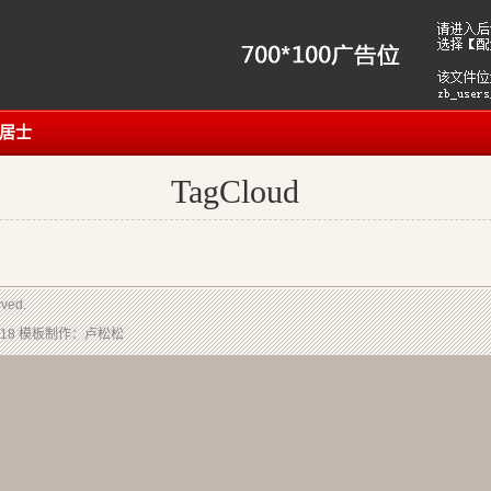
居士
TagCloud
rved.
518
模板制作：
卢松松