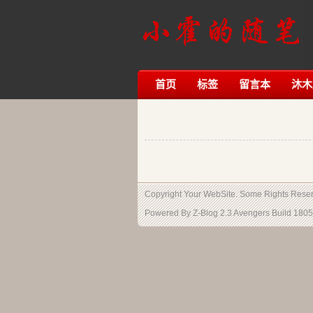
首页
标签
留言本
沐木
Copyright Your WebSite. Some Rights Rese
Powered By
Z-Blog 2.3 Avengers Build 180