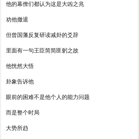
他的幕僚们都认为这是大凶之兆
劝他撤退
但曾国藩反复研读减卦的爻辞
里面有一句王臣简简匪躬之故
他恍然大悟
卦象告诉他
眼前的困难不是他个人的能力问题
而是整个时局
大势所趋