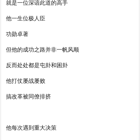
就是一位深谙此道的高手
他一生位极人臣
功勋卓著
但他的成功之路并非一帆风顺
反而处处都是屯卦和困卦
他打仗屡战屡败
搞改革被同僚排挤
他每次遇到重大决策