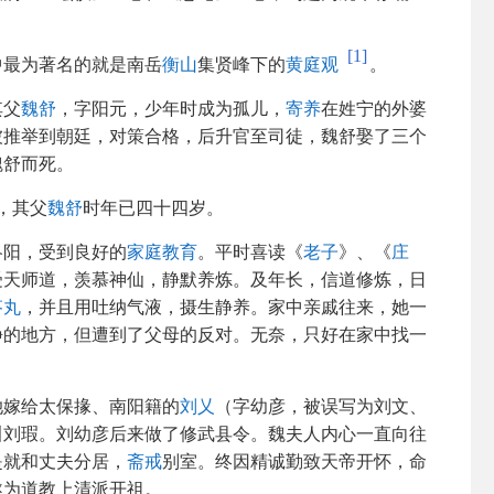
[1]
中最为著名的就是南岳
衡山
集贤峰下的
黄庭观
。
其父
魏舒
，字阳元，少年时成为孤儿，
寄养
在姓宁的外婆
被推举到朝廷，对策合格，后升官至司徒，魏舒娶了三个
魏舒而死。
，其父
魏舒
时年已四十四岁。
洛阳，受到良好的
家庭教育
。平时喜读《
老子
》、《
庄
受天师道，羡慕神仙，静默养炼。及年长，信道修炼，日
苓丸
，并且用吐纳气液，摄生静养。家中亲戚往来，她一
静的地方，但遭到了父母的反对。无奈，只好在家中找一
她嫁给太保掾、南阳籍的
刘乂
（字幼彦，被误写为刘文、
叫刘瑕。刘幼彦后来做了修武县令。魏夫人内心一直向往
是就和丈夫分居，
斋戒
别室。终因精诚勤致天帝开怀，命
遂为道教上清派开祖。