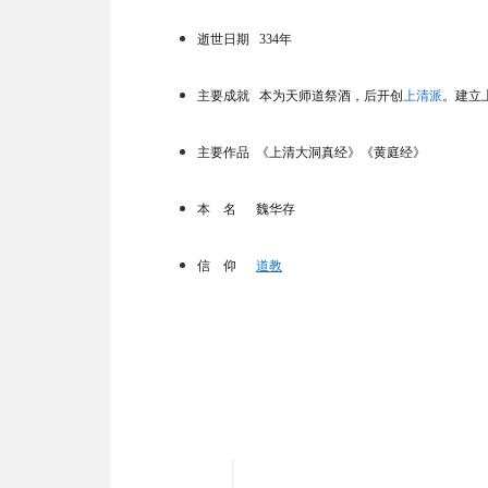
逝世日期 334年
主要成就
本为天师道祭酒，后开创
上清派
。建立
主要作品 《上清大洞真经》《黄庭经》
本 名 魏华存
信 仰
道教