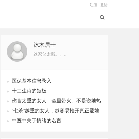
注册
登陆
沐木居士
这家伙太懒。。。
医保基本信息录入
十二生肖的短板！
伤官太重的女人，命里带火。不是说她热
烈，是说她这辈子，火总往外烧
“七杀”越重的女人，越容易推开真正爱她
的人
中医中关于情绪的名言