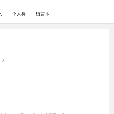
化
个人类
留言本
0