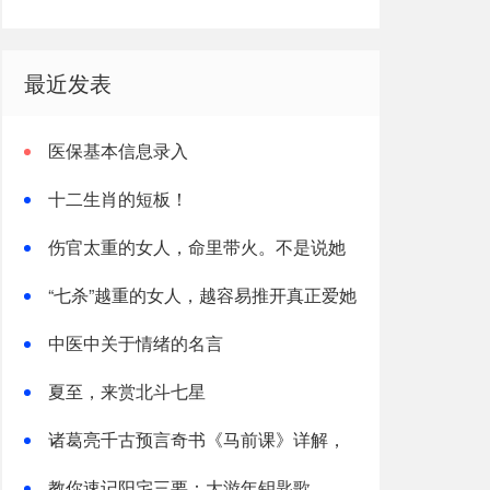
最近发表
医保基本信息录入
十二生肖的短板！
伤官太重的女人，命里带火。不是说她
热烈，是说她这辈子，火总往外烧
“七杀”越重的女人，越容易推开真正爱她
的人
中医中关于情绪的名言
夏至，来赏北斗七星
诸葛亮千古预言奇书《马前课》详解，
太神了！
教你速记阳宅三要：大游年钥匙歌