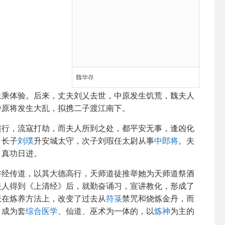
魏华存
上乘体验。后来，丈夫刘乂去世，中原发生饥荒，魏夫人
中原将发生大乱，拟携二子渡江南下。
横行，流寇打劫，而夫人所到之处，都平安无事，逢凶化
，长子
刘璞
升安城太守，次子刘瑕任太尉从事
中郎将
。夫
，真功日进。
讲经传道，以其大德高行，天师道徒推举她为天师道祭酒
夫人得到《上清经》后，就勤奋诵习，宣讲教化，形成了
派在炼养方法上，改变了过去从
符箓
禁咒和烧炼金丹，而
，成为套
综合医学
、仙道、巫术为一体的，以
炼神
为主的