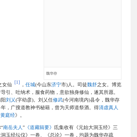
魏华存
[1]
奉之女仙
，
任城
(今山东
济宁
市)人。司徒
魏舒
之女。博览
行导引、吐纳术，服食药物，意欲独身修仙，遂其所愿。
南阳
刘乂
(字幼彦)。刘乂任
修武
(今河南境内)县令，魏华存
多年，广搜道教神书秘籍，曾为天师道祭酒。得
清虚真人
《
黄庭经
》。
“
南岳夫人
”
《道藏辑要》
氐集收有《元始大洞玉经》三
大洞玉经坛仪》一卷、《总论》一卷，均题为魏华存疏