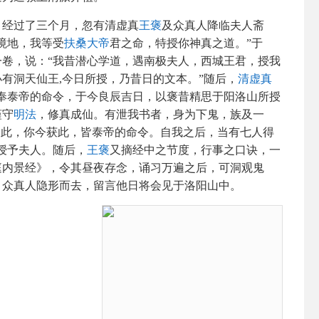
，经过了三个月，忽有清虚真
王褒
及众真人降临夫人斋
境地，我等受
扶桑大帝
君之命，特授你神真之道。”于
卷，说：“我昔潜心学道，遇南极夫人，西城王君，授我
有洞天仙王,今日所授，乃昔日的文本。”随后，
清虚真
奉泰帝的命令，于今良辰吉日，以褒昔精思于阳洛山所授
谨守
明法
，修真成仙。有泄我书者，身为下鬼，族及一
如此，你今获此，皆泰帝的命令。自我之后，当有七人得
授予夫人。随后，
王褒
又摘经中之节度，行事之口诀，一
庭内景经》，令其昼夜存念，诵习万遍之后，可洞观鬼
，众真人隐形而去，留言他日将会见于洛阳山中。