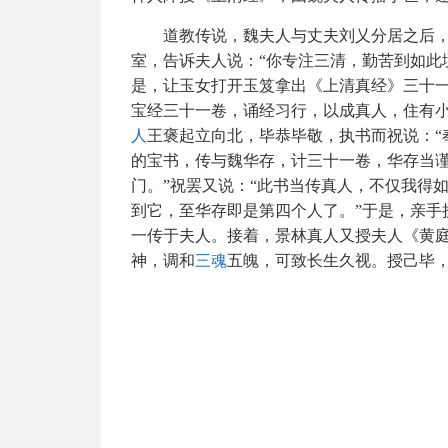
道教传说，魏夫人与丈夫刘乂分居之后
室，告诉夫人说：“你专注三清，勤苦到如此
是，让玉女打开玉笈拿出《上清真经》三十一
宝经三十一卷，诵经习行，以成真人，住有小
人
王褒起立向北，毕恭毕敬，执书而祝说：“
的宝书，传与魏华存，计三十一卷，华存当
门。”祝罢又说：“此书当传真人，不仅我得
到它，至华存即是第四个人了。”于是，亲手
一传于夫人。接着，景林真人又授夫人《黄
神，调和
三魂
五魄，可致长生久视。授己毕