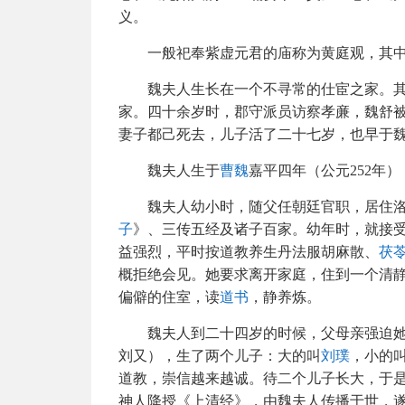
义。
一般祀奉紫虚元君的庙称为黄庭观，其
魏夫人生长在一个不寻常的仕宦之家。
家。四十余岁时，郡守派员访察孝亷，魏舒
妻子都己死去，儿子活了二十七岁，也早于
魏夫人生于
曹魏
嘉平四年（公元252年）
魏夫人幼小时，随父任朝廷官职，居住
子
》、三传五经及诸子百家。幼年时，就接
益强烈，平时按道教养生丹法服胡麻散、
茯
概拒绝会见。她要求离开家庭，住到一个清
偏僻的住室，读
道书
，静养炼。
魏夫人到二十四岁的时候，父母亲强迫
刘又），生了两个儿子：大的叫
刘璞
，小的
道教，崇信越来越诚。待二个儿子长大，于
神人降授《上清经》，由魏夫人传播于世，