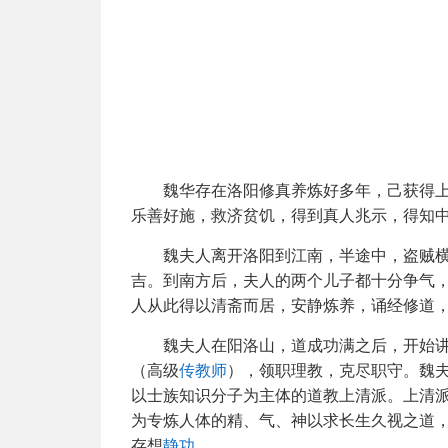
魏华存在洛阳修真养炼好多年，己获得
乐善好施，救济贫饥，得到真人兆示，得知
魏夫人离开洛阳到江南，半途中，盗贼
吉。到南方后，夫人的两个儿子都十分争气
人从此得以清斋而居，安静炼养，诵经修道
魏夫人在阳洛山，道成功满之后，开始
（高级
传教师
），领职理教，克尽职守。魏
以士族知识分子为主体的道教上清派。上清
为专炼人体的精、气、神以求长生久视之道
存想
静功
。