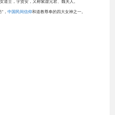
女道士，字贤安，又称紫虚元君、魏夫人。
”，
中国民间信仰
和道教尊奉的四大女神之一。