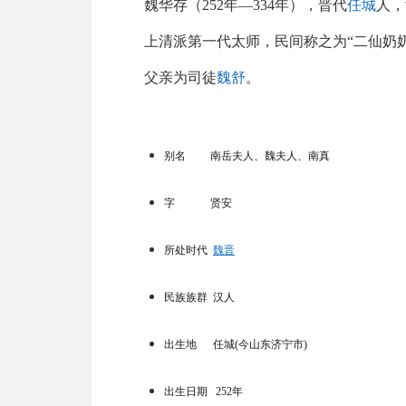
魏华存（252年—334年），晋代
任城
人，
上清派第一代太师，民间称之为“二仙奶奶
父亲为司徒
魏舒
。
别名
南岳夫人
、
魏夫人
、
南真
字 贤安
所处时代
魏晋
民族族群 汉人
出生地 任城(今山东济宁市)
出生日期 252年