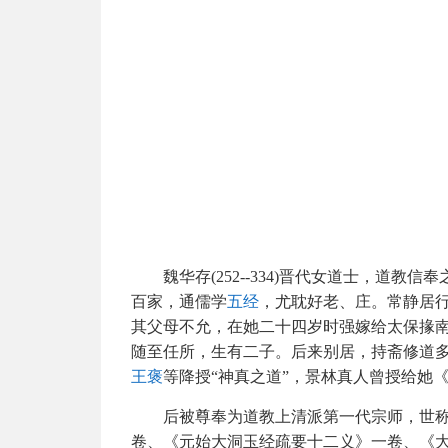
魏华存(252--334)晋代女道士，道教信
百家，通儒学
五经
，尤耽好老、庄。常静居
其父母不允，在她二十四岁时强嫁给太保掾
随至任所，生有二子。后来别居，持斋修道
王褒
等降授“神真之道”，景林真人曾授给她
后被尊奉为道教上清派第一代宗师，世称
卷、《元始大洞玉经疏要十二义》一卷、《