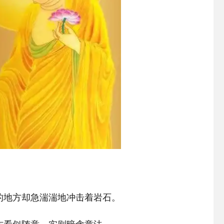
的地方却急湍湍地冲击着岩石。