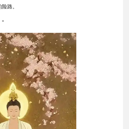
的险路。
"