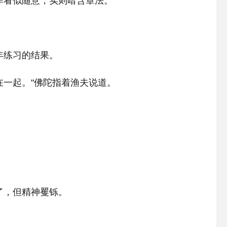
作看似随意，实则暗含章法。
年练习的结果。
在一起。"佛陀指着渔夫说道。
了，但精神矍铄。