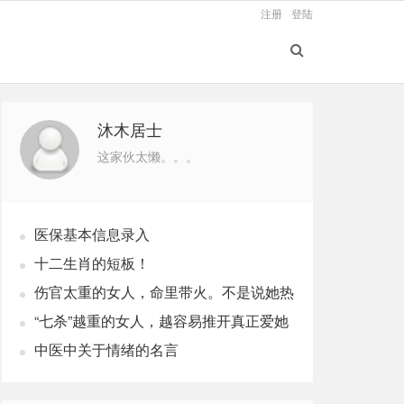
注册
登陆
沐木居士
这家伙太懒。。。
医保基本信息录入
十二生肖的短板！
伤官太重的女人，命里带火。不是说她热
烈，是说她这辈子，火总往外烧
“七杀”越重的女人，越容易推开真正爱她
的人
中医中关于情绪的名言