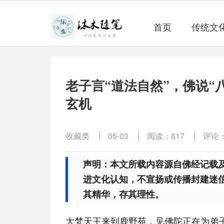
首页
传统文
老子言“道法自然”，佛说“
玄机
收藏类
05-03
阅读：617
评论：
声明：本文所载内容源自佛经记载
进文化认知，不宣扬或传播封建迷
其精华，存其理性
。
大梵天王来到鹿野苑，见佛陀正在为弟