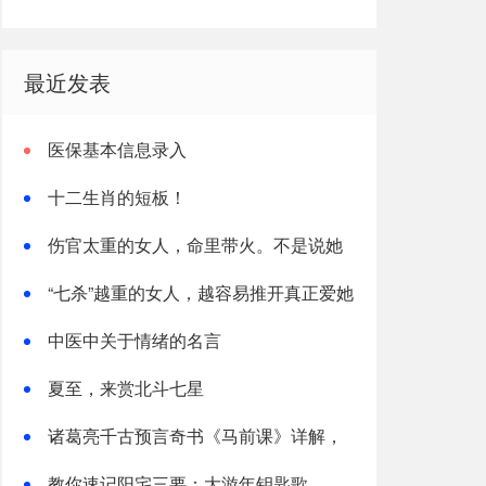
最近发表
医保基本信息录入
十二生肖的短板！
伤官太重的女人，命里带火。不是说她
热烈，是说她这辈子，火总往外烧
“七杀”越重的女人，越容易推开真正爱她
的人
中医中关于情绪的名言
夏至，来赏北斗七星
诸葛亮千古预言奇书《马前课》详解，
太神了！
教你速记阳宅三要：大游年钥匙歌