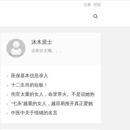
注册
登陆
沐木居士
这家伙太懒。。。
医保基本信息录入
十二生肖的短板！
伤官太重的女人，命里带火。不是说她热
烈，是说她这辈子，火总往外烧
“七杀”越重的女人，越容易推开真正爱她
的人
中医中关于情绪的名言