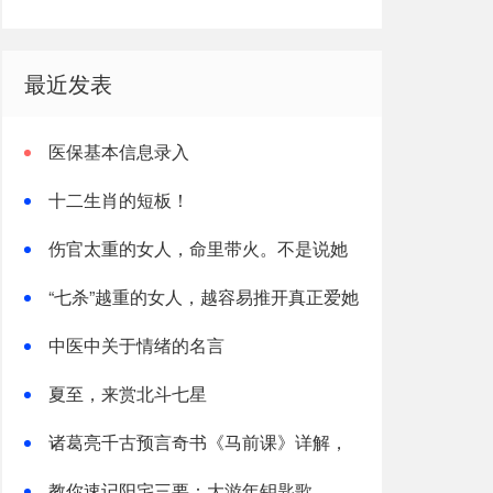
最近发表
医保基本信息录入
十二生肖的短板！
伤官太重的女人，命里带火。不是说她
热烈，是说她这辈子，火总往外烧
“七杀”越重的女人，越容易推开真正爱她
的人
中医中关于情绪的名言
夏至，来赏北斗七星
诸葛亮千古预言奇书《马前课》详解，
太神了！
教你速记阳宅三要：大游年钥匙歌