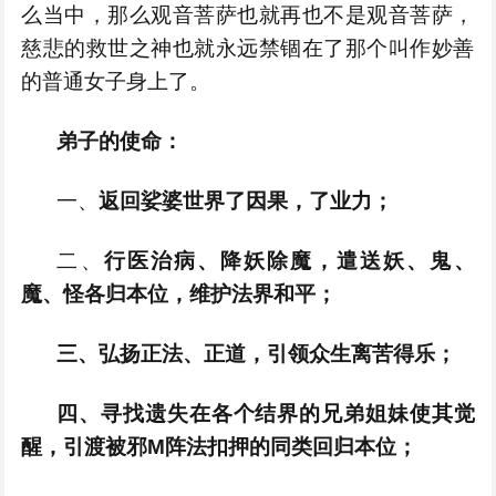
么当中，那么观音菩萨也就再也不是观音菩萨，
慈悲的救世之神也就永远禁锢在了那个叫作妙善
的普通女子身上了。
弟子的
使命
：
一、
返回娑婆世界了因果，了业力；
二、
行医治病、降妖除魔，
遣送妖、鬼、
魔
、怪
各归本位，维护法界和平
；
三、
弘扬正法、正道，引领众生离苦得乐；
四、
寻找遗失在各个结界的兄弟姐妹使其觉
醒，引渡被邪M阵法扣押的同类
回归本位
；