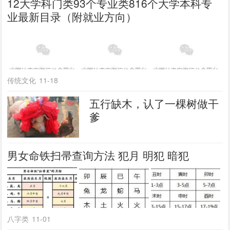
12大学科门类93个专业类816个大学本科专
业最新目录（附就业方向）
传统文化
11-18
五行缺木，认了一棵树做干
爹
男女命铁扫帚查询方法 犯月 明犯 暗犯
八字类
11-01