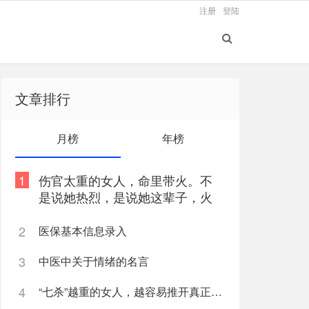
注册
登陆
文章排行
月榜
年榜
1
伤官太重的女人，命里带火。不
是说她热烈，是说她这辈子，火
总往外烧
2
医保基本信息录入
3
中医中关于情绪的名言
4
“七杀”越重的女人，越容易推开真正爱她的人