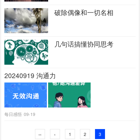
破除偶像和一切名相
几句话搞懂协同思考
20240919 沟通力
每日感悟
09-19
‹‹
‹
1
2
3