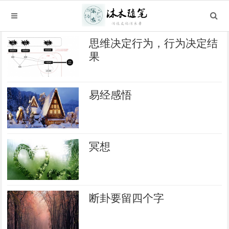
思维决定行为，行为决定结
果
易经感悟
冥想
断卦要留四个字